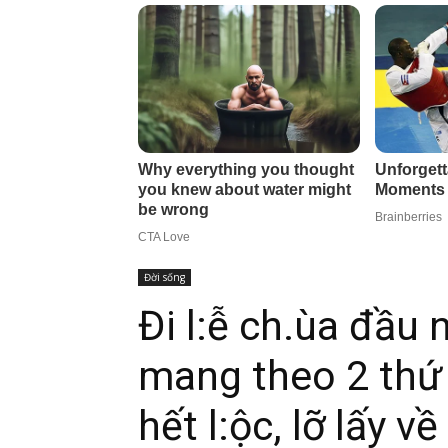
Đời sống
Đi l:ễ ch.ùa đầu
mang theo 2 thứ
hết l:ộc, lỡ lấy v