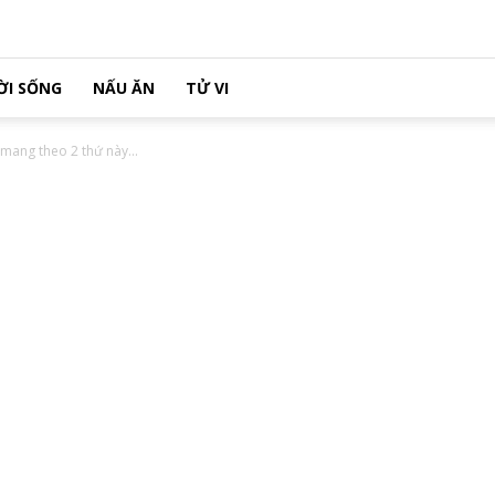
ỜI SỐNG
NẤU ĂN
TỬ VI
 mang theo 2 thứ này...