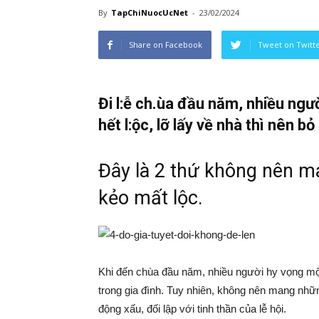
By
TapChiNuocUcNet
-
23/02/2024
Share on Facebook
Tweet on Twitt
Đi l:ễ ch.ùa đầu năm, nhiều ng
hết l:ộc, lỡ lấy về nhà thì nên bỏ
Đây là 2 thứ không nên m
kẻo mất lộc.
Khi đến chùa đầu năm, nhiều người hy vọng một
trong gia đình. Tuy nhiên, không nên mang nhữn
động xấu, đối lập với tinh thần của lễ hội.