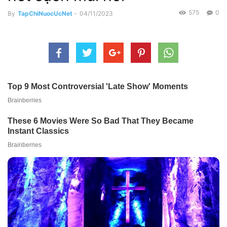
575
0
By
TapChiNuocUcNet
-
04/11/2023