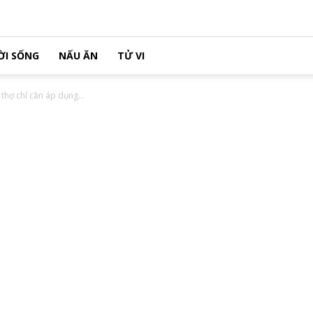
ỜI SỐNG
NẤU ĂN
TỬ VI
thợ chỉ cần áp dụng...