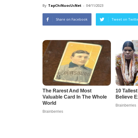
By
TapChiNuocUcNet
-
04/11/2023
Share on Facebook
Tweet on Twitt