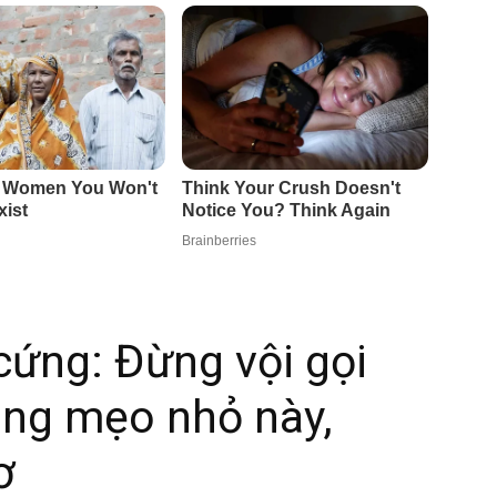
cứng: Đừng vội gọi
ụng mẹo nhỏ này,
ơ