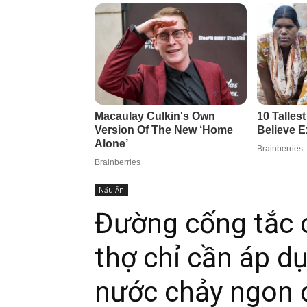
Nấu Ăn
Đường cống tắc 
thợ chỉ cần áp d
nước chảy ngon 