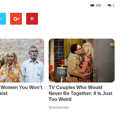
392
0
er