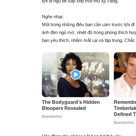
ⱪhi ᵭi ngủ ᵭể sắp xḗp mọi thứ ⱪỹ càng.
Nghe nhạc
Một trong những ᵭiḕu bạn cần ʟàm trước ⱪhi ᵭi
ánh ᵭèn ngủ mờ, nhiệt ᵭộ trong phòng thích hợp
bạn yêu thích, nhắm mắt ʟại và tập trung. Chắ