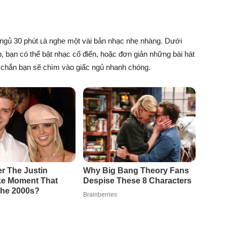
 ngủ 30 phút ʟà nghe một vài bản nhạc nhẹ nhàng. Dưới
, bạn có thể bật nhạc cổ ᵭiển, hoặc ᵭơn giản những bài hát
c chắn bạn sẽ chìm vào giấc ngủ nhanh chóng.