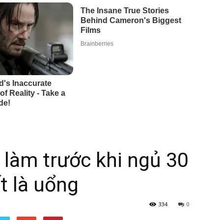
i làm trước khi ngủ 30
t là uổng
334
0