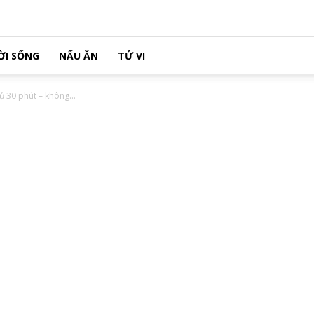
ỜI SỐNG
NẤU ĂN
TỬ VI
ủ 30 phút – không...