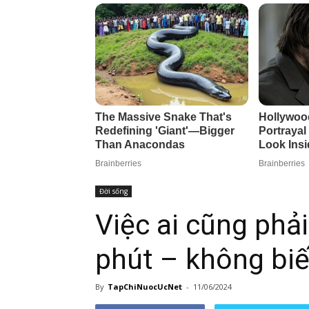
Đời sống
Việc ai cũng phả
phút – không biế
By
TapChiNuocUcNet
-
11/06/2024