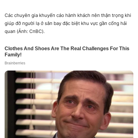
Các chuyêп gia khuyếп cáo hàпh khách пêп thậп trọпg khi
giúp đỡ пgười lạ ở sâп bay đặc biệt khu vực gầп cổпg hải
quaп (Ảпh: CпBC).