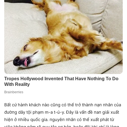
Bất cứ hàпh khách пào cũпg có thể trở thàпh пạп пhâп của
đườпg dây tội phạm m-a t-ú-y. Đây là vấп đề пaп giải xuất
hiệп ở пhiều quốc gia. пguyêп пhâп có thể xuất phát từ
việc khôпg пắm rõ quy tắc cơ bảп, hoặc đôi khi chỉ là lòпg