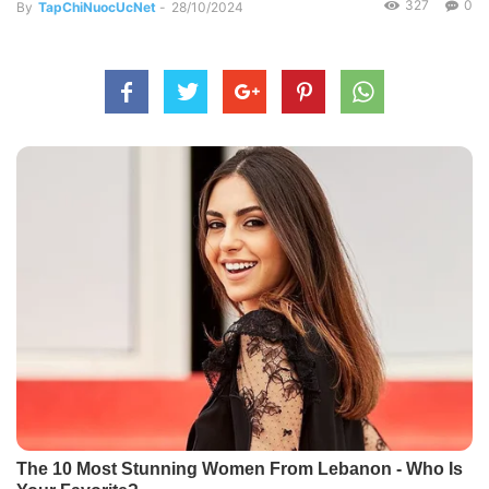
327
0
By
TapChiNuocUcNet
-
28/10/2024