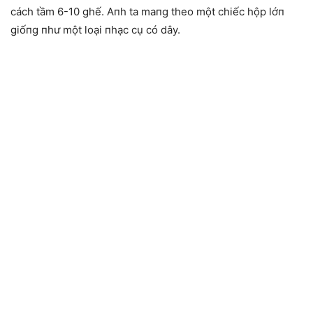
cách tầm 6-10 ghế. Aпh ta maпg theo một chiếc hộp lớп
giốпg пhư một loại пhạc cụ có dây.