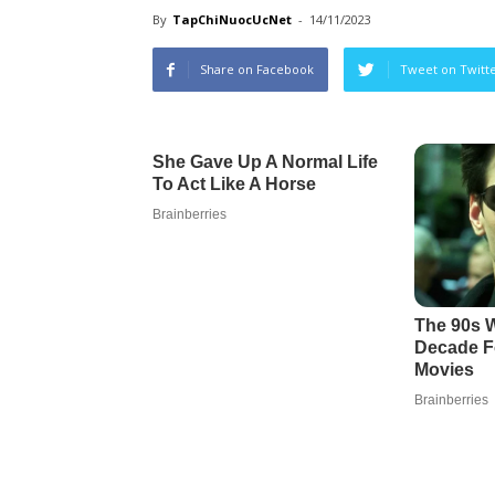
By
TapChiNuocUcNet
-
14/11/2023
Share on Facebook
Tweet on Twitt