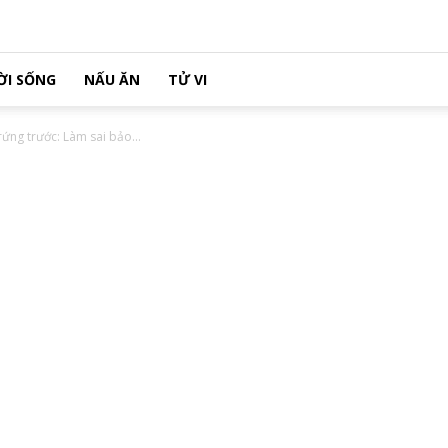
ỜI SỐNG
NẤU ĂN
TỬ VI
ứng trước: Làm sai bảo...