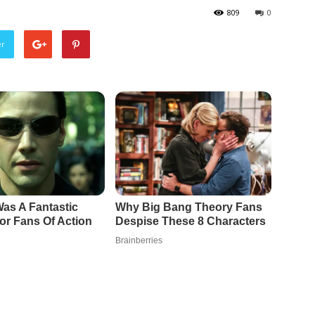
809
0
er