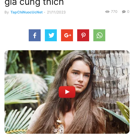
già cũng thích
770
0
By
TapChiNuocUcNet
-
21/11/2023