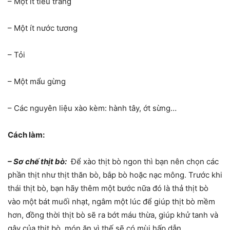
– Một ít tiêu trắng
– Một ít nước tương
– Tỏi
– Một mẩu gừng
– Các nguyên liệu xào kèm: hành tây, ớt sừng…
Cách làm:
– Sơ chế thịt bò:
Để xào thịt bò ngon thì bạn nên chọn các
phần thịt như thịt thăn bò, bắp bò hoặc nạc mông. Trước khi
thái thịt bò, bạn hãy thêm một bước nữa đó là thả thịt bò
vào một bát muối nhạt, ngâm một lúc để giúp thịt bò mềm
hơn, đồng thời thịt bò sẽ ra bớt máu thừa, giúp khử tanh và
gây của thịt bò, món ăn vì thế sẽ có mùi hấp dẫn.