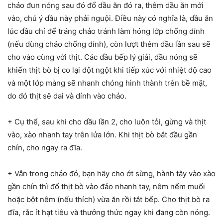
chảo đun nóng sau đó đổ dầu ăn đó ra, thêm dầu ăn mới
vào, chú ý dầu này phải nguội. Điều này có nghĩa là, dầu ăn
lúc đầu chỉ để tráng chảo tránh làm hỏng lớp chống dính
(nếu dùng chảo chống dính), còn lượt thêm dầu lần sau sẽ
cho vào cùng với thịt. Các đầu bếp lý giải, dầu nóng sẽ
khiến thịt bò bị co lại đột ngột khi tiếp xúc với nhiệt độ cao
và một lớp màng sẽ nhanh chóng hình thành trên bề mặt,
do đó thịt sẽ dai và dính vào chảo.
+ Cụ thể, sau khi cho dầu lần 2, cho luôn tỏi, gừng và thịt
vào, xào nhanh tay trên lửa lớn. Khi thịt bò bắt đầu gần
chín, cho ngay ra đĩa.
+ Vẫn trong chảo đó, bạn hãy cho ớt sừng, hành tây vào xào
gần chín thì đổ thịt bò vào đảo nhanh tay, nêm nếm muối
hoặc bột nêm (nếu thích) vừa ăn rồi tắt bếp. Cho thịt bò ra
đĩa, rắc ít hạt tiêu và thưởng thức ngay khi đang còn nóng.