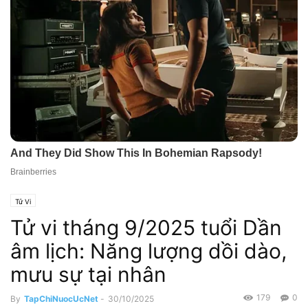
Tử Vi
Tử vi tháng 9/2025 tuổi Dần
âm lịch: Năng lượng dồi dào,
mưu sự tại nhân
179
0
By
TapChiNuocUcNet
-
30/10/2025